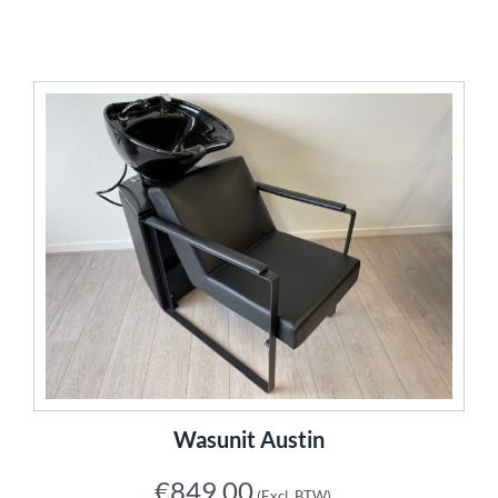
Wasunit Austin
€
849,00
(Excl. BTW)