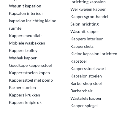
Inrichting kapsalon
Wasunit kapsalon
Werkwagen kapper
Kapsalon interieur
Kappersgroothandel
kapsalon inrichting kleine
Saloninrichting
ruimte
Wasunit kapper
Kappersmeubilair
Kappers interieur
Mobiele wasbakken
Kappersfiets
Kappers trolley
Kleine kapsalon inrichten
Wasbak kapper
Kapstoel
Goedkope kappersstoel
Kappersstoel zwart
Kappersstoelen kopen
Kapsalon stoelen
Kappersstoel met pomp
Barbershop stoel
Barber stoelen
Barberchair
Kappers krukken
Wastafels kapper
Kappers knipkruk
Kapper spiegel