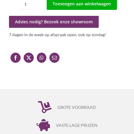
Toevoegen aan winkelwagen
Portable
Els
met
Advies nodig? Bezoek onze showroom
kranen-
set
7 dagen in de week op afspraak open, ook op zondag!
zwart
aantal
GROTE VOORRAAD
VASTE LAGE PRIJZEN