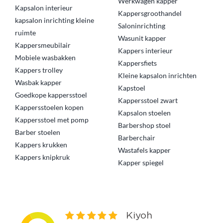
Werkwagen kapper
Kapsalon interieur
Kappersgroothandel
kapsalon inrichting kleine
Saloninrichting
ruimte
Wasunit kapper
Kappersmeubilair
Kappers interieur
Mobiele wasbakken
Kappersfiets
Kappers trolley
Kleine kapsalon inrichten
Wasbak kapper
Kapstoel
Goedkope kappersstoel
Kappersstoel zwart
Kappersstoelen kopen
Kapsalon stoelen
Kappersstoel met pomp
Barbershop stoel
Barber stoelen
Barberchair
Kappers krukken
Wastafels kapper
Kappers knipkruk
Kapper spiegel