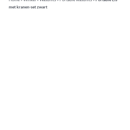
met kranen-set zwart
Werkwagens
Knipkrukjes
Spiegels
Startersets
Accessoires
Magazijnsale