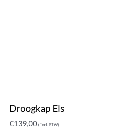
Droogkap Els
€
139,00
(Excl. BTW)