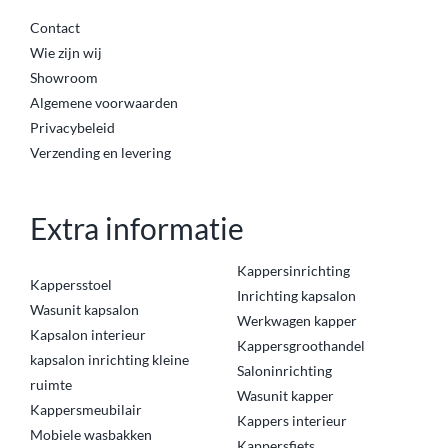
Contact
Wie zijn wij
Showroom
Algemene voorwaarden
Privacybeleid
Verzending en levering
Extra informatie
Kappersinrichting
Kappersstoel
Inrichting kapsalon
Wasunit kapsalon
Werkwagen kapper
Kapsalon interieur
Kappersgroothandel
kapsalon inrichting kleine
Saloninrichting
ruimte
Wasunit kapper
Kappersmeubilair
Kappers interieur
Mobiele wasbakken
Kappersfiets